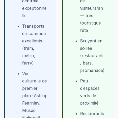
centrale
de
exceptionne
visiteurs/an
lle
— très
touristique
Transports
l’été
en commun
excellents
Bruyant en
(tram,
soirée
métro,
(restaurants
ferry)
, bars,
promenade)
Vie
culturelle de
Peu
premier
d’espaces
plan (Astrup
verts de
Fearnley,
proximité
Musée
Restaurants
National)