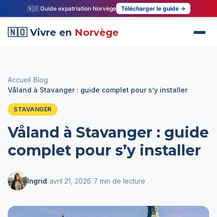
🇳🇴 Guide expatriation Norvège
Télécharger le guide →
🇳🇴 Vivre en
Norvège
Accueil
›
Blog
›
Våland à Stavanger : guide complet pour s’y installer
STAVANGER
Våland à Stavanger : guide
complet pour s’y installer
Ingrid
|
avril 21, 2026
|
7 min de lecture