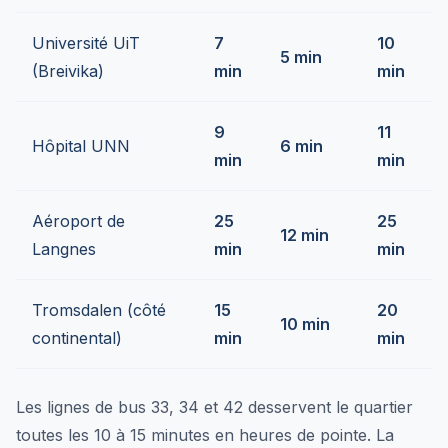
Université UiT
7
10
5 min
(Breivika)
min
min
9
11
Hôpital UNN
6 min
min
min
Aéroport de
25
25
12 min
Langnes
min
min
Tromsdalen (côté
15
20
10 min
continental)
min
min
Les lignes de bus 33, 34 et 42 desservent le quartier
toutes les 10 à 15 minutes en heures de pointe. La