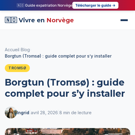
🇳🇴 Guide expatriation Norvège
Télécharger le guide →
🇳🇴 Vivre en
Norvège
Accueil
›
Blog
›
Borgtun (Tromsø) : guide complet pour s’y installer
TROMSØ
Borgtun (Tromsø) : guide
complet pour s’y installer
Ingrid
|
avril 28, 2026
|
8 min de lecture