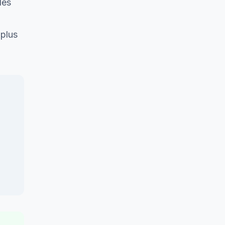
dès
 plus