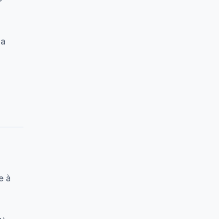
 a
e à