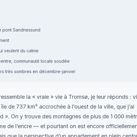
 le pont Sandnessund
ement
qui veulent du calme
n centre, communauté locale soudée
ivers très sombres en décembre-janvier
semble la « vraie » vie à Tromsø, je leur réponds : v
île de 737 km² accrochée à l’ouest de la ville, que j’ai
ord ». On y trouve des montagnes de plus de 1 000 mètr
e de l’encre — et pourtant on est encore officiellemen
is que la perspective d’un appartement en plein centr