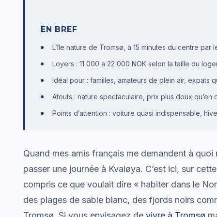
EN BREF
L’île nature de Tromsø, à 15 minutes du centre par
Loyers : 11 000 à 22 000 NOK selon la taille du log
Idéal pour : familles, amateurs de plein air, expats 
Atouts : nature spectaculaire, prix plus doux qu’e
Points d’attention : voiture quasi indispensable, h
Quand mes amis français me demandent à quoi res
passer une journée à Kvaløya. C’est ici, sur cette 
compris ce que voulait dire « habiter dans le N
des plages de sable blanc, des fjords noirs comm
Tromsø. Si vous envisagez de
vivre à Tromsø
ma