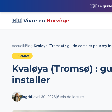
🇳🇴 Le guide
🇳🇴 Vivre en
Norvège
Accueil
›
Blog
›
Kvaløya (Tromsø) : guide complet pour s’y in
TROMSØ
Kvaløya (Tromsø) : g
installer
Ingrid
|
avril 30, 2026
|
6 min de lecture