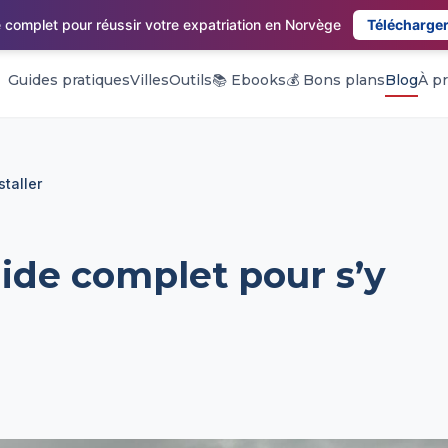
 complet pour réussir votre expatriation en Norvège
Télécharger
Guides pratiques
Villes
Outils
📚 Ebooks
💰 Bons plans
Blog
À p
staller
uide complet pour s’y