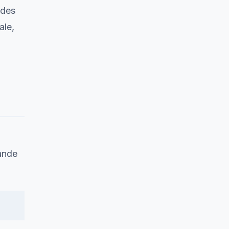
 des
ale,
ande