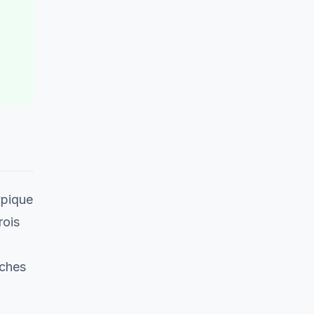
ypique
rois
èches