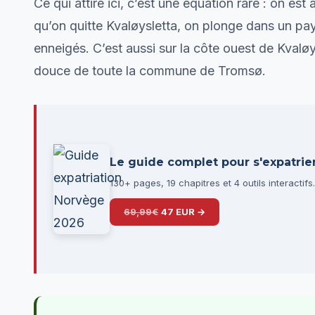
Ce qui attire ici, c’est une équation rare : on e
qu’on quitte Kvaløysletta, on plonge dans un pa
enneigés. C’est aussi sur la côte ouest de Kvaløy
douce de toute la commune de Tromsø.
Le guide complet pour s'expatrie
130+ pages, 19 chapitres et 4 outils interactifs.
69,99€
47 EUR →