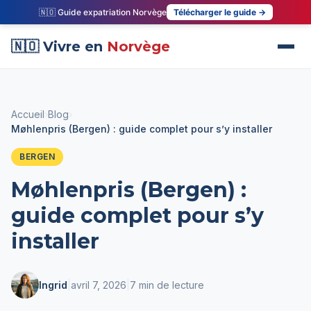
🇳🇴 Guide expatriation Norvège
Télécharger le guide →
🇳🇴 Vivre en
Norvège
Accueil
›
Blog
›
Møhlenpris (Bergen) : guide complet pour s’y installer
BERGEN
Møhlenpris (Bergen) :
guide complet pour s’y
installer
Ingrid
|
avril 7, 2026
|
7 min de lecture