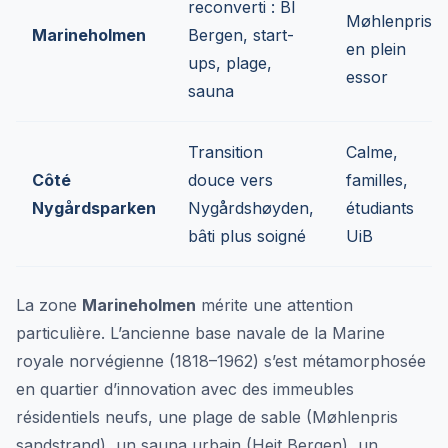
reconverti : BI
Møhlenpris,
Marineholmen
Bergen, start-
en plein
ups, plage,
essor
sauna
Transition
Calme,
Côté
douce vers
familles,
Nygårdsparken
Nygårdshøyden,
étudiants
bâti plus soigné
UiB
La zone
Marineholmen
mérite une attention
particulière. L’ancienne base navale de la Marine
royale norvégienne (1818–1962) s’est métamorphosée
en quartier d’innovation avec des immeubles
résidentiels neufs, une plage de sable (Møhlenpris
sandstrand), un sauna urbain (Heit Bergen), un