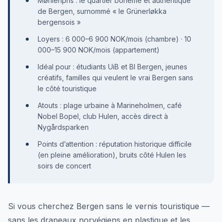
Møhlenpris : le quartier bohème et authentique
de Bergen, surnommé « le Grünerløkka
bergensois »
Loyers : 6 000–6 900 NOK/mois (chambre) · 10
000–15 900 NOK/mois (appartement)
Idéal pour : étudiants UiB et BI Bergen, jeunes
créatifs, familles qui veulent le vrai Bergen sans
le côté touristique
Atouts : plage urbaine à Marineholmen, café
Nobel Bopel, club Hulen, accès direct à
Nygårdsparken
Points d’attention : réputation historique difficile
(en pleine amélioration), bruits côté Hulen les
soirs de concert
Si vous cherchez Bergen sans le vernis touristique —
sans les drapeaux norvégiens en plastique et les