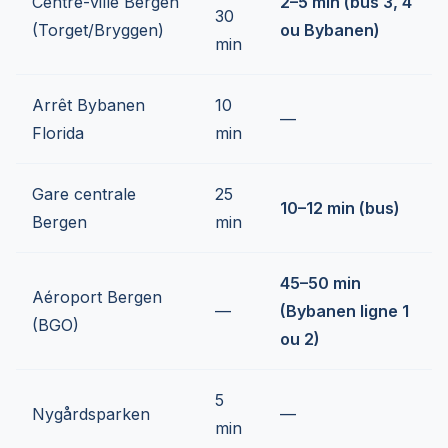
Centre-ville Bergen
2–5 min (bus 3, 4
30
(Torget/Bryggen)
ou Bybanen)
min
Arrêt Bybanen
10
—
Florida
min
Gare centrale
25
10–12 min (bus)
Bergen
min
45–50 min
Aéroport Bergen
—
(Bybanen ligne 1
(BGO)
ou 2)
5
Nygårdsparken
—
min