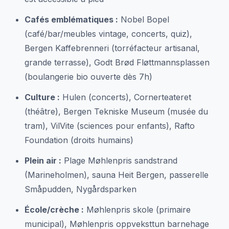
Cafés emblématiques :
Nobel Bopel
(café/bar/meubles vintage, concerts, quiz),
Bergen Kaffebrenneri (torréfacteur artisanal,
grande terrasse), Godt Brød Fløttmannsplassen
(boulangerie bio ouverte dès 7h)
Culture :
Hulen (concerts), Cornerteateret
(théâtre), Bergen Tekniske Museum (musée du
tram), VilVite (sciences pour enfants), Rafto
Foundation (droits humains)
Plein air :
Plage Møhlenpris sandstrand
(Marineholmen), sauna Heit Bergen, passerelle
Småpudden, Nygårdsparken
École/crèche :
Møhlenpris skole (primaire
municipal), Møhlenpris oppveksttun barnehage