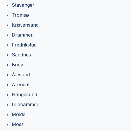
Stavanger
Tromsø
Kristiansand
Drammen
Fredrikstad
Sandnes
Bodø
Ålesund
Arendal
Haugesund
Lillehammer
Molde
Moss