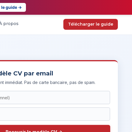
 le guide →
À propos
Télécharger le guide
dèle CV par email
nt immédiat. Pas de carte bancaire, pas de spam.
Recevoir le modèle CV →