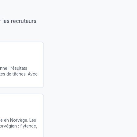
 les recruteurs
nne : résultats
stes de tâches. Avec
ale en Norvège. Les
rvégien : flytende,