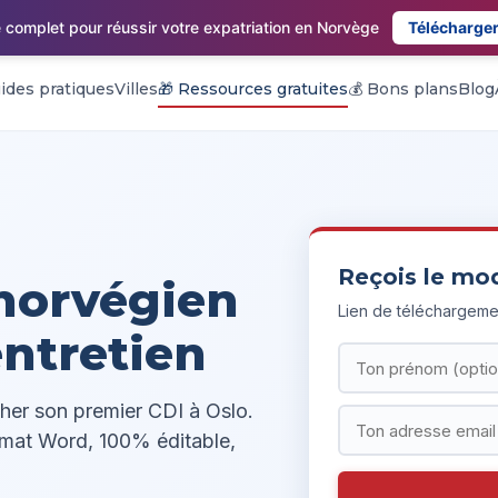
 complet pour réussir votre expatriation en Norvège
Télécharger
ides pratiques
Villes
🎁 Ressources gratuites
💰 Bons plans
Blog
Reçois le mo
norvégien
Lien de téléchargeme
ntretien
cher son premier CDI à Oslo.
rmat Word, 100% éditable,