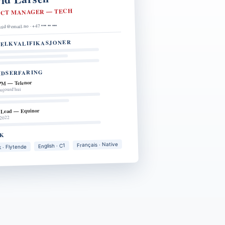
ECT MANAGER — TECH
rid@email.no · +47 ••• •• •••
ELKVALIFIKASJONER
IDSERFARING
PM — Telenor
ujourd'hui
t Lead — Equinor
2022
ÅK
Français · Native
English · C1
 · Flytende