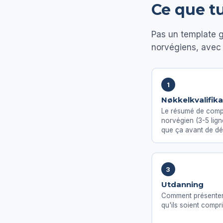
Ce que t
Pas un template g
norvégiens, avec 
1
Nøkkelkvalifik
Le résumé de comp
norvégien (3-5 ligne
que ça avant de dé
3
Utdanning
Comment présenter 
qu'ils soient compr