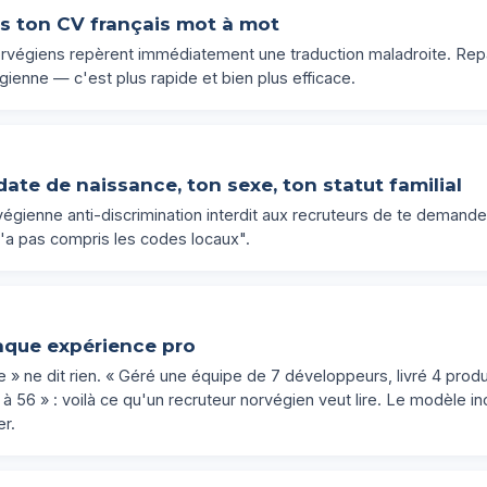
as ton CV français mot à mot
orvégiens repèrent immédiatement une traduction maladroite. Rep
égienne — c'est plus rapide et bien plus efficace.
ate de naissance, ton sexe, ton statut familial
rvégienne anti-discrimination interdit aux recruteurs de te demande
"n'a pas compris les codes locaux".
aque expérience pro
 » ne dit rien. « Géré une équipe de 7 développeurs, livré 4 produ
 56 » : voilà ce qu'un recruteur norvégien veut lire. Le modèle incl
er.