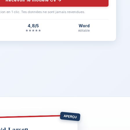
ion en 1 clic. Tes données ne sont jamais revendues.
4,8/5
Word
★★★★★
éditable
APERÇU
rid Larsen