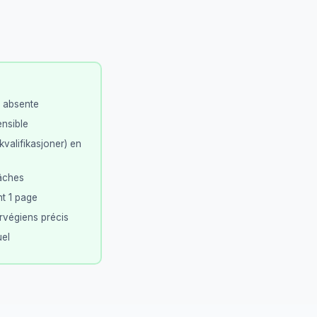
t absente
nsible
valifikasjoner) en
tâches
nt 1 page
végiens précis
uel