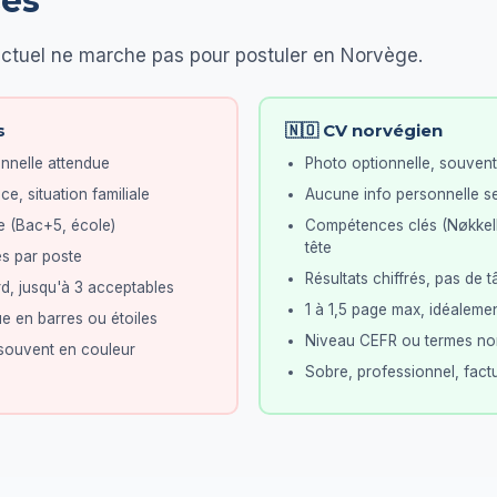
ces
ctuel ne marche pas pour postuler en Norvège.
s
🇳🇴 CV norvégien
nnelle attendue
Photo optionnelle, souven
e, situation familiale
Aucune info personnelle se
e (Bac+5, école)
Compétences clés (Nøkkelk
tête
es par poste
Résultats chiffrés, pas de 
d, jusqu'à 3 acceptables
1 à 1,5 page max, idéaleme
e en barres ou étoiles
Niveau CEFR ou termes nor
 souvent en couleur
Sobre, professionnel, fact