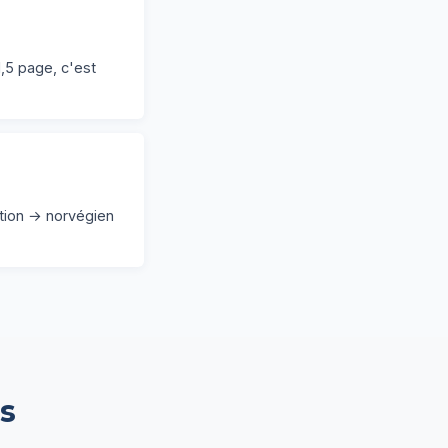
,5 page, c'est
ation → norvégien
es