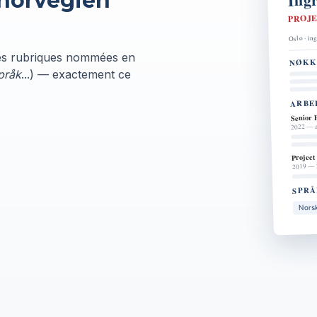
 norvégien
PROJ
Oslo · ing
des rubriques nommées en
NØKK
pråk
...) — exactement ce
ARBE
Senior 
2022 — a
Projec
2019 — 
SPR
Norsk