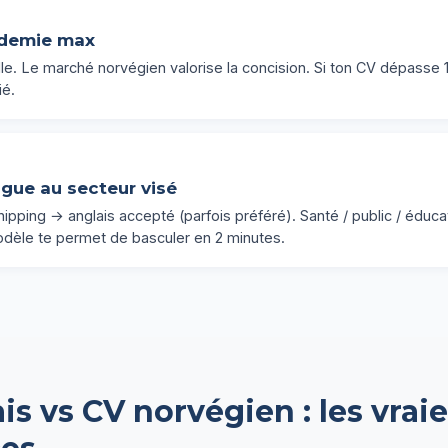
 demie max
e. Le marché norvégien valorise la concision. Si ton CV dépasse 1
ié.
ngue au secteur visé
shipping → anglais accepté (parfois préféré). Santé / public / éduc
odèle te permet de basculer en 2 minutes.
is vs CV norvégien : les vrai