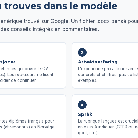
u trouves dans le modèle
énérique trouvé sur Google. Un fichier .docx pensé pour
des conseils intégrés en commentaires.
2
asjoner
Arbeidserfaring
étences qui ouvre le CV
L'expérience pro à la norvégie
s). Les recruteurs ne lisent
concrets et chiffrés, pas de li
cider de continuer.
exemples.
4
Språk
tes diplômes français pour
La rubrique langues est cruci
is (et reconnus) en Norvège.
niveaux à indiquer (CEFR ou no
godt, etc.).