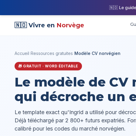
🇳🇴 Le guide
🇳🇴 Vivre en
Norvège
Gu
Accueil
›
Ressources gratuites
›
Modèle CV norvégien
🎁 GRATUIT · WORD ÉDITABLE
Le modèle de CV 
qui décroche un e
Le template exact qu'Ingrid a utilisé pour décro
Déjà téléchargé par 2 800+ futurs expatriés. Fo
calibré pour les codes du marché norvégien.