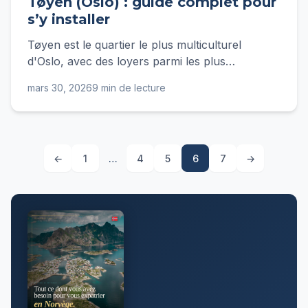
Tøyen (Oslo) : guide complet pour
s’y installer
Tøyen est le quartier le plus multiculturel
d'Oslo, avec des loyers parmi les plus
accessibles du centre. Guide complet pour s'y
mars 30, 2026
9 min de lecture
installer en 2025.
←
1
…
4
5
6
7
→