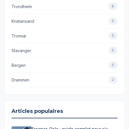
Trondheim
6
Kristiansand
5
Tromsø
5
Stavanger
5
Bergen
5
Drammen
2
Articles populaires
Frogner, Oslo : guide complet pour s’y