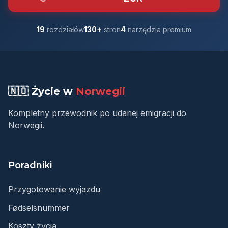
19
rozdziałów
130+
stron
4
narzędzia premium
🇳🇴 Życie w
Norwegii
Kompletny przewodnik po udanej emigracji do
Norwegii.
Poradniki
Przygotowanie wyjazdu
Fødselsnummer
Koszty życia