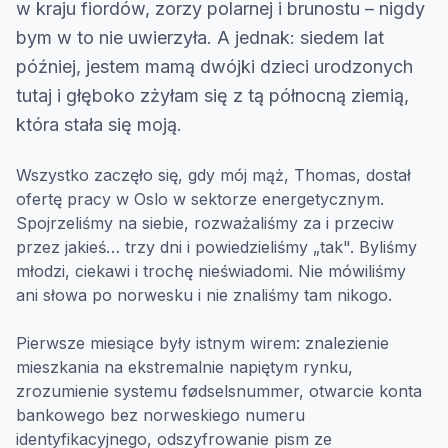
w kraju fiordów, zorzy polarnej i brunostu – nigdy
bym w to nie uwierzyła. A jednak: siedem lat
później, jestem mamą dwójki dzieci urodzonych
tutaj i głęboko zżyłam się z tą północną ziemią,
która stała się moją.
Wszystko zaczęło się, gdy mój mąż, Thomas, dostał
ofertę pracy w Oslo w sektorze energetycznym.
Spojrzeliśmy na siebie, rozważaliśmy za i przeciw
przez jakieś… trzy dni i powiedzieliśmy „tak". Byliśmy
młodzi, ciekawi i trochę nieświadomi. Nie mówiliśmy
ani słowa po norwesku i nie znaliśmy tam nikogo.
Pierwsze miesiące były istnym wirem: znalezienie
mieszkania na ekstremalnie napiętym rynku,
zrozumienie systemu fødselsnummer, otwarcie konta
bankowego bez norweskiego numeru
identyfikacyjnego, odszyfrowanie pism ze