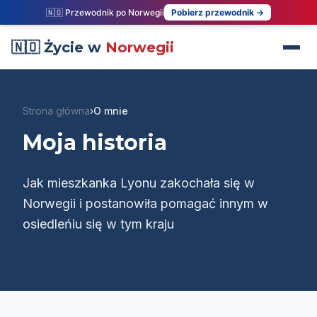
🇳🇴 Przewodnik po Norwegii
Pobierz przewodnik →
🇳🇴 Życie w
Norwegii
Strona główna
›
O mnie
Moja historia
Jak mieszkanka Lyonu zakochała się w
Norwegii i postanowiła pomagać innym w
osiedleńiu się w tym kraju