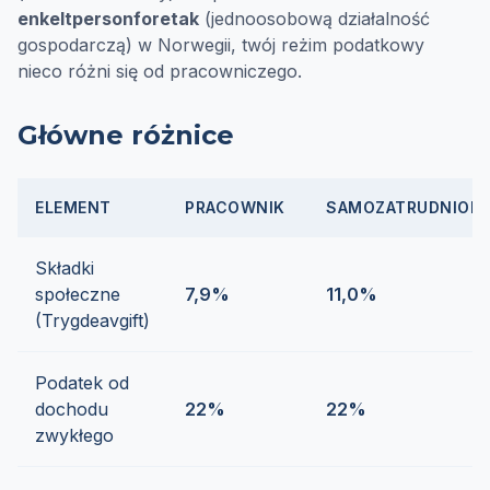
enkeltpersonforetak
(jednoosobową działalność
gospodarczą) w Norwegii, twój reżim podatkowy
nieco różni się od pracowniczego.
Główne różnice
ELEMENT
PRACOWNIK
SAMOZATRUDNION
Składki
społeczne
7,9%
11,0%
(Trygdeavgift)
Podatek od
dochodu
22%
22%
zwykłego