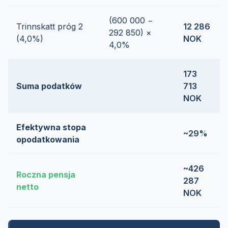
(600 000 −
Trinnskatt próg 2
12 286
292 850) ×
(4,0%)
NOK
4,0%
173
Suma podatków
713
NOK
Efektywna stopa
~29%
opodatkowania
~426
Roczna pensja
287
netto
NOK