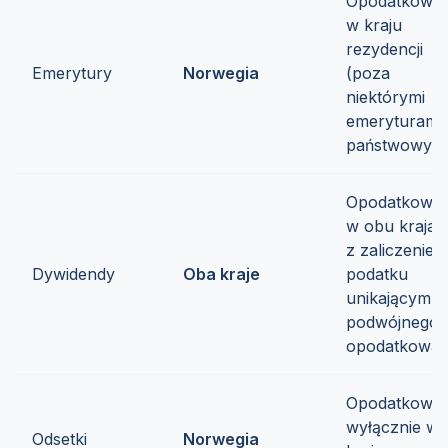
Opodatkowa
w kraju
rezydencji
Emerytury
Norwegia
(poza
niektórymi
emeryturami
państwowymi
Opodatkowa
w obu krajac
z zaliczeniem
Dywidendy
Oba kraje
podatku
unikającym
podwójnego
opodatkowan
Opodatkowa
wyłącznie w
Odsetki
Norwegia