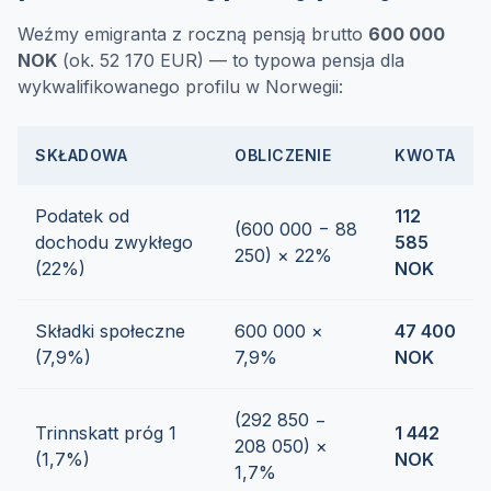
Weźmy emigranta z roczną pensją brutto
600 000
NOK
(ok. 52 170 EUR) — to typowa pensja dla
wykwalifikowanego profilu w Norwegii:
SKŁADOWA
OBLICZENIE
KWOTA
Podatek od
112
(600 000 − 88
dochodu zwykłego
585
250) × 22%
(22%)
NOK
Składki społeczne
600 000 ×
47 400
(7,9%)
7,9%
NOK
(292 850 −
Trinnskatt próg 1
1 442
208 050) ×
(1,7%)
NOK
1,7%