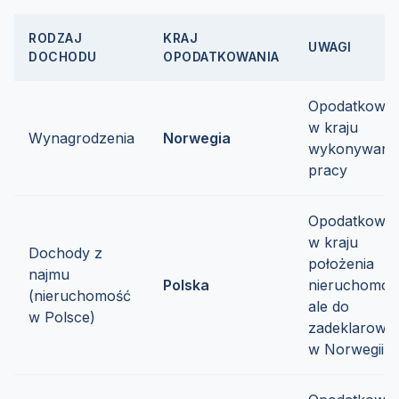
RODZAJ
KRAJ
UWAGI
DOCHODU
OPODATKOWANIA
Opodatkowa
w kraju
Wynagrodzenia
Norwegia
wykonywani
pracy
Opodatkowa
w kraju
Dochody z
położenia
najmu
Polska
nieruchomośc
(nieruchomość
ale do
w Polsce)
zadeklarowan
w Norwegii