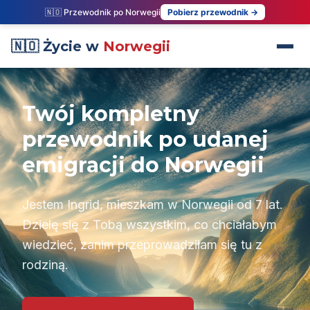
🇳🇴 Przewodnik po Norwegii
Pobierz przewodnik →
🇳🇴 Życie w
Norwegii
Twój kompletny
przewodnik po udanej
emigracji do Norwegii
Jestem Ingrid, mieszkam w Norwegii od 7 lat.
Dzielę się z Tobą wszystkim, co chciałabym
wiedzieć, zanim przeprowadziłam się tu z
rodziną.