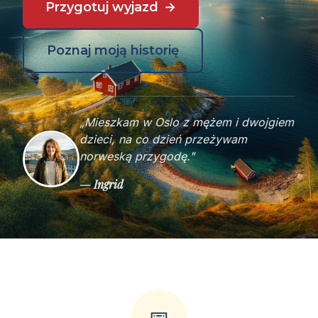
Przygotuj wyjazd
Poznaj moją historię
„Mieszkam w Oslo z mężem i dwojgiem
dzieci, na co dzień przeżywam
norweską przygodę."
— Ingrid
📅