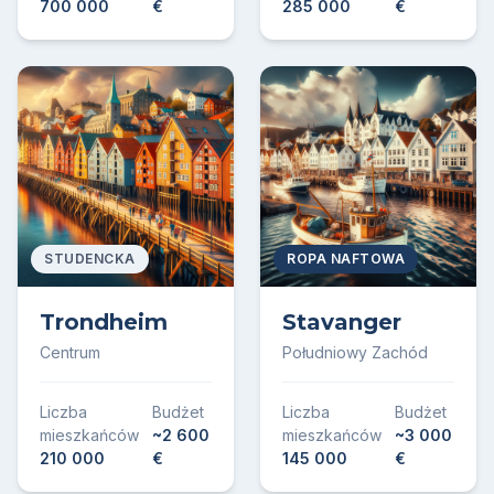
700 000
€
285 000
€
STUDENCKA
ROPA NAFTOWA
Trondheim
Stavanger
Centrum
Południowy Zachód
Liczba
Budżet
Liczba
Budżet
mieszkańców
~2 600
mieszkańców
~3 000
210 000
€
145 000
€