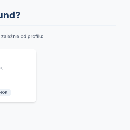
sund?
ależnie od profilu:
a,
 NOK