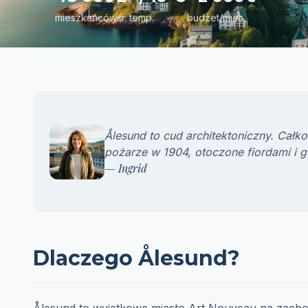
mieszkańców
śr. temp.
budżet/mies.
Ålesund to cud architektoniczny. Cał
pożarze w 1904, otoczone fiordami i g
— Ingrid
Dlaczego Ålesund?