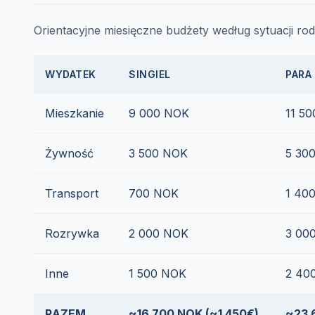
Orientacyjne miesięczne budżety według sytuacji rod
WYDATEK
SINGIEL
PARA
Mieszkanie
9 000 NOK
11 5
Żywność
3 500 NOK
5 30
Transport
700 NOK
1 40
Rozrywka
2 000 NOK
3 00
Inne
1 500 NOK
2 40
RAZEM
~16 700 NOK (~1 450€)
~23 