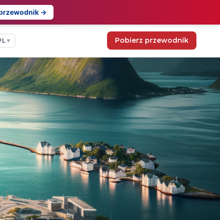
 przewodnik →
Pobierz przewodnik
PL
▼