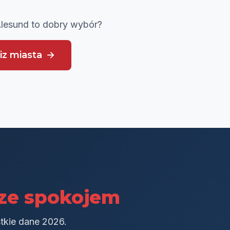
Ålesund to dobry wybór?
iz miasta
ze spokojem
stkie dane 2026.