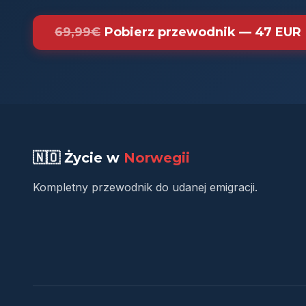
69,99€
Pobierz przewodnik — 47 EUR
🇳🇴 Życie w
Norwegii
Kompletny przewodnik do udanej emigracji.