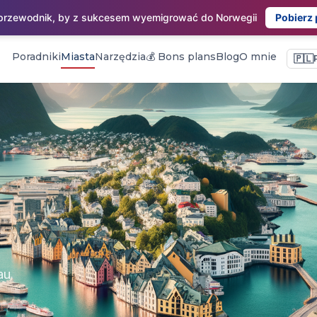
 przewodnik, by z sukcesem wyemigrować do Norwegii
Pobierz
Poradniki
Miasta
Narzędzia
💰 Bons plans
Blog
O mnie
🇵🇱
au