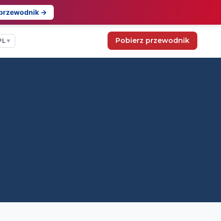
 przewodnik →
Pobierz przewodnik
PL
▼