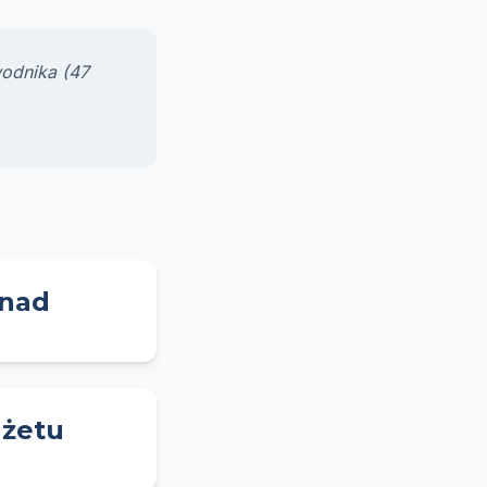
odnika (47
knad
dżetu