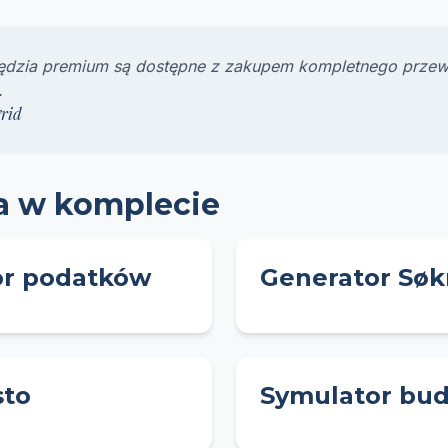
ędzia premium są dostępne z zakupem kompletnego przew
.
rid
a w komplecie
or podatków
Generator Sø
sto
Symulator bu