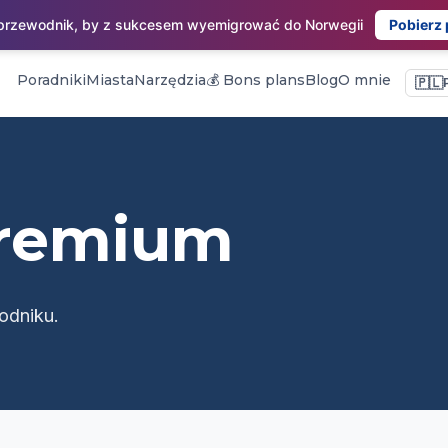
 przewodnik, by z sukcesem wyemigrować do Norwegii
Pobierz
Poradniki
Miasta
Narzędzia
💰 Bons plans
Blog
O mnie
🇵🇱
premium
odniku.