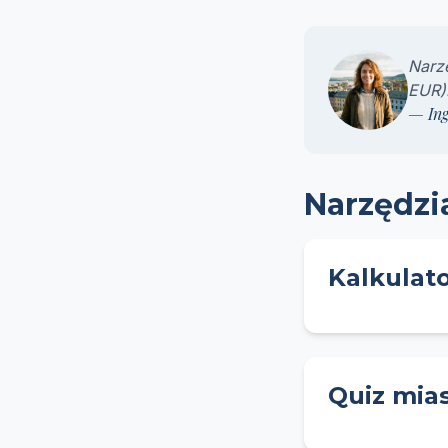
Narz
EUR)
— Ing
Narzędzi
Kalkulat
Quiz mia