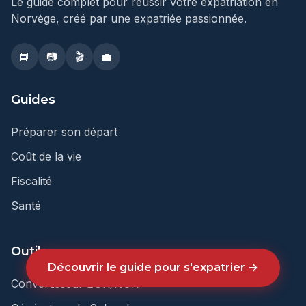
Le guide complet pour réussir votre expatriation en
Norvège, créé par une expatriée passionnée.
📘
📷
🎬
💼
Guides
Préparer son départ
Coût de la vie
Fiscalité
Santé
Outils
Découvrir le guide pour s'expatrier →
Convertisseur EUR/NOK