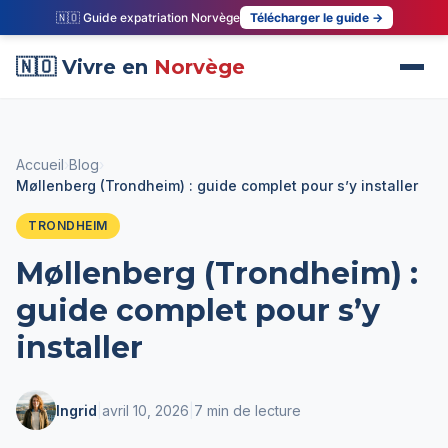
🇳🇴 Guide expatriation Norvège
Télécharger le guide →
🇳🇴 Vivre en
Norvège
Accueil
›
Blog
›
Møllenberg (Trondheim) : guide complet pour s’y installer
TRONDHEIM
Møllenberg (Trondheim) :
guide complet pour s’y
installer
Ingrid
|
avril 10, 2026
|
7 min de lecture