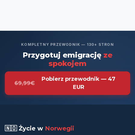
KOMPLETNY PRZEWODNIK — 130+ STRON
Przygotuj emigrację
ze
spokojem
Pobierz przewodnik — 47
69,99€
EUR
🇳🇴 Życie w
Norwegii