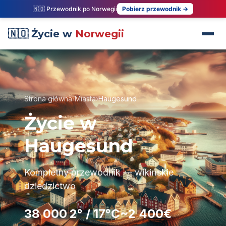
🇳🇴 Przewodnik po Norwegii
Pobierz przewodnik →
🇳🇴 Życie w
Norwegii
Strona główna
›
Miasta
›
Haugesund
Życie w
Haugesund
Kompletny przewodnik — wikińskie
dziedzictwo
38 000
2° / 17°C
~2 400€