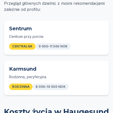
Przegląd głównych dzielnic z moimi rekomendacjami
zależnie od profilu:
Sentrum
Centrum przy porcie.
CENTRALNA
9 000–11 500 NOK
Karmsund
Rodzinna, peryferyjna.
RODZINNA
8 000–10 500 NOK
Koszty życia w Haugesund