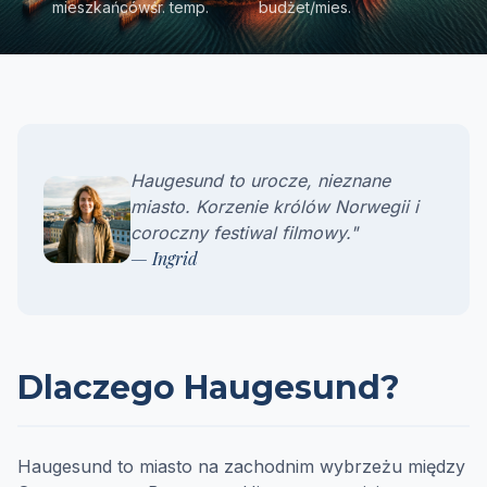
mieszkańców
śr. temp.
budżet/mies.
Haugesund to urocze, nieznane
miasto. Korzenie królów Norwegii i
coroczny festiwal filmowy."
— Ingrid
Dlaczego Haugesund?
Haugesund to miasto na zachodnim wybrzeżu między