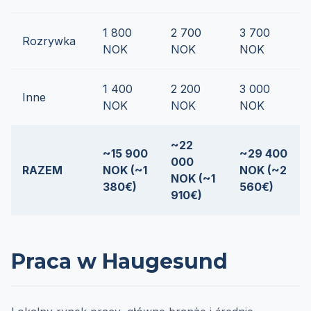
1 800
2 700
3 700
Rozrywka
NOK
NOK
NOK
1 400
2 200
3 000
Inne
NOK
NOK
NOK
~22
~15 900
~29 400
000
RAZEM
NOK (~1
NOK (~2
NOK (~1
380€)
560€)
910€)
Praca w Haugesund