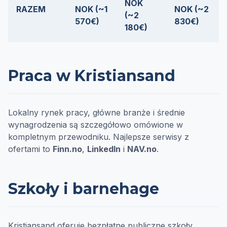
NOK
RAZEM
NOK (~1
NOK (~2
(~2
570€)
830€)
180€)
Praca w Kristiansand
Lokalny rynek pracy, główne branże i średnie
wynagrodzenia są szczegółowo omówione w
kompletnym przewodniku. Najlepsze serwisy z
ofertami to
Finn.no
,
LinkedIn
i
NAV.no
.
Szkoły i barnehage
Kristiansand oferuje bezpłatne publiczne szkoły