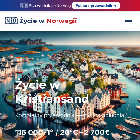
🇳🇴 Przewodnik po Norwegii
Pobierz przewodnik →
🇳🇴 Życie w
Norwegii
Strona główna
›
Miasta
›
Kristiansand
Życie w
Kristiansand
Kompletny przewodnik — stolica południa
116 000
-1° / 20°C
~2 700€