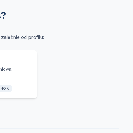
s?
ależnie od profilu:
niowa.
0 NOK