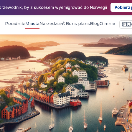
 przewodnik, by z sukcesem wyemigrować do Norwegii
Pobierz
Poradniki
Miasta
Narzędzia
💰 Bons plans
Blog
O mnie
🇵🇱