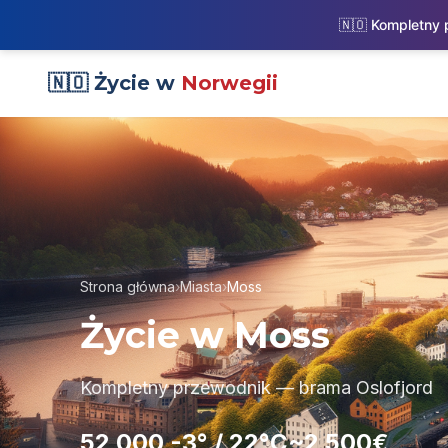
🇳🇴 Kompletny
🇳🇴 Życie w
Norwegii
Strona główna
›
Miasta
›
Moss
Życie w Moss
Kompletny przewodnik — brama Oslofjord
52 000
-3° / 22°C
~2 500€