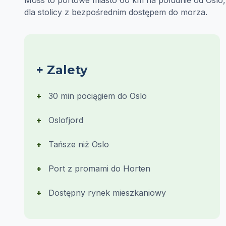
Moss to portowe miasto 60 km na południe od Oslo,
dla stolicy z bezpośrednim dostępem do morza.
+ Zalety
30 min pociągiem do Oslo
Oslofjord
Tańsze niż Oslo
Port z promami do Horten
Dostępny rynek mieszkaniowy