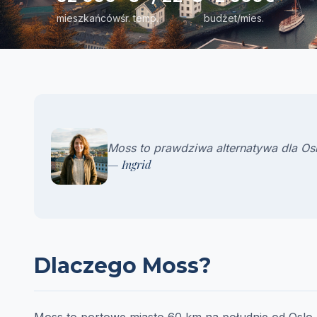
mieszkańców
śr. temp.
budżet/mies.
Moss to prawdziwa alternatywa dla Osl
— Ingrid
Dlaczego Moss?