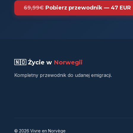
69,99€
Pobierz przewodnik — 47 EUR
🇳🇴 Życie w
Norwegii
Kompletny przewodnik do udanej emigracji.
© 2026 Vivre en Norvège