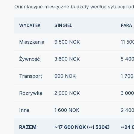
Orientacyjne miesięczne budżety według sytuacji rod
WYDATEK
SINGIEL
PARA
Mieszkanie
9 500 NOK
11 5
Żywność
3 600 NOK
5 40
Transport
900 NOK
1 70
Rozrywka
2 000 NOK
3 00
Inne
1 600 NOK
2 40
RAZEM
~17 600 NOK (~1 530€)
~24 