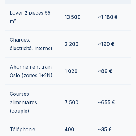
Loyer 2 pièces 55
13 500
~1 180 €
m²
Charges,
2 200
~190 €
électricité, internet
Abonnement train
1 020
~89 €
Oslo (zones 1+2N)
Courses
alimentaires
7 500
~655 €
(couple)
Téléphonie
400
~35 €