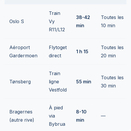
Train
38-42
Toutes les
Oslo S
Vy
min
10 min
R11/L12
Aéroport
Flytoget
Toutes les
1 h 15
Gardermoen
direct
20 min
Train
Toutes les
Tønsberg
ligne
55 min
30 min
Vestfold
À pied
Bragernes
8-10
via
—
(autre rive)
min
Bybrua