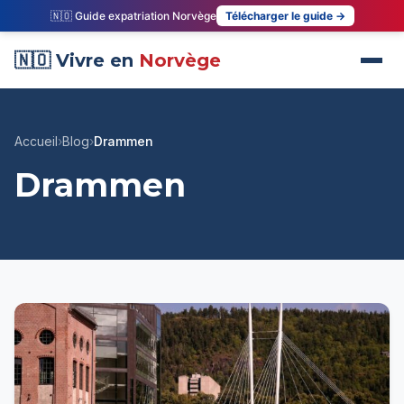
🇳🇴 Guide expatriation Norvège
Télécharger le guide →
🇳🇴 Vivre en
Norvège
Accueil
›
Blog
›
Drammen
Drammen