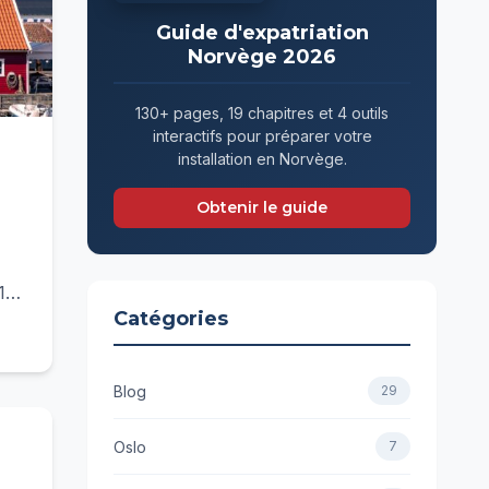
Guide d'expatriation
Norvège 2026
130+ pages, 19 chapitres et 4 outils
interactifs pour préparer votre
installation en Norvège.
Obtenir le guide
15-
Catégories
Blog
29
Oslo
7