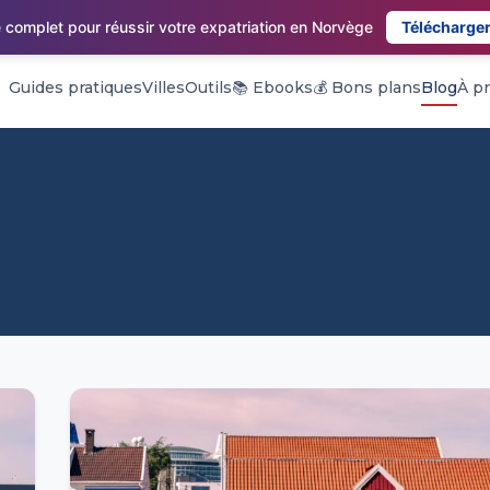
 complet pour réussir votre expatriation en Norvège
Télécharger
Guides pratiques
Villes
Outils
📚 Ebooks
💰 Bons plans
Blog
À p