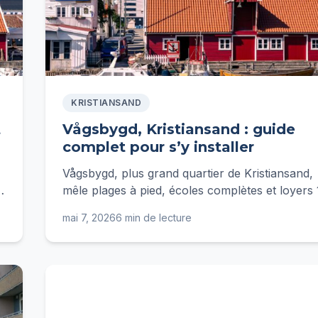
KRISTIANSAND
t
Vågsbygd, Kristiansand : guide
complet pour s’y installer
Vågsbygd, plus grand quartier de Kristiansand,
n
mêle plages à pied, écoles complètes et loyers 
20% sous le centre. Guide pratique pour
mai 7, 2026
6 min de lecture
s'installer.