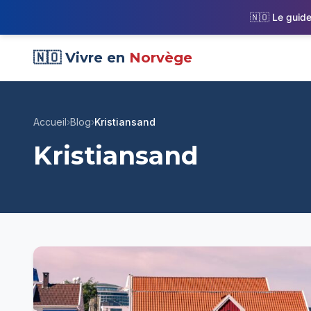
🇳🇴 Le guide
🇳🇴 Vivre en
Norvège
Accueil
›
Blog
›
Kristiansand
Kristiansand