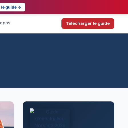
 le guide →
ropos
Télécharger le guide