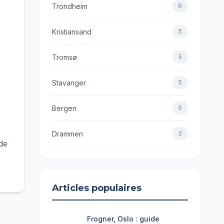
Trondheim
6
Kristiansand
5
Tromsø
5
Stavanger
5
Bergen
5
Drammen
2
de
Articles populaires
Frogner, Oslo : guide