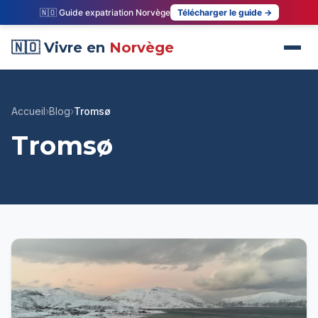
🇳🇴 Guide expatriation Norvège
Télécharger le guide →
🇳🇴 Vivre en
Norvège
Accueil
›
Blog
›
Tromsø
Tromsø