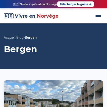
🇳🇴 Guide expatriation Norvège
Télécharger le guide →
🇳🇴 Vivre en
Norvège
Accueil
›
Blog
›
Bergen
Bergen