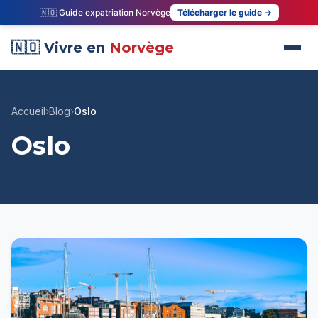
🇳🇴 Guide expatriation Norvège
Télécharger le guide →
🇳🇴 Vivre en
Norvège
Accueil
›
Blog
›
Oslo
Oslo